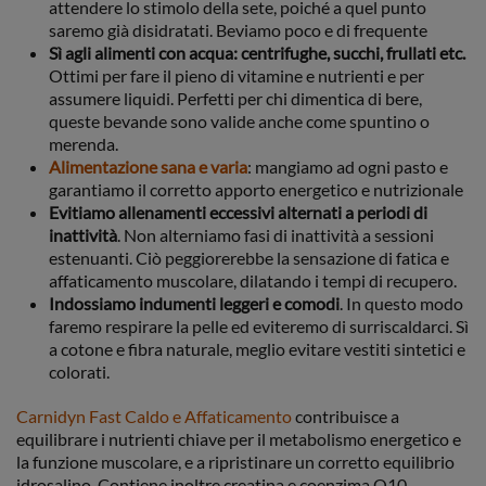
attendere lo stimolo della sete, poiché a quel punto
saremo già disidratati. Beviamo poco e di frequente
Sì agli alimenti con acqua: centrifughe, succhi, frullati etc.
Ottimi per fare il pieno di vitamine e nutrienti e per
assumere liquidi. Perfetti per chi dimentica di bere,
queste bevande sono valide anche come spuntino o
merenda.
Alimentazione sana e varia
: mangiamo ad ogni pasto e
garantiamo il corretto apporto energetico e nutrizionale
Evitiamo allenamenti eccessivi alternati a periodi di
inattività
. Non alterniamo fasi di inattività a sessioni
estenuanti. Ciò peggiorerebbe la sensazione di fatica e
affaticamento muscolare, dilatando i tempi di recupero.
Indossiamo indumenti leggeri e comodi
. In questo modo
faremo respirare la pelle ed eviteremo di surriscaldarci. Sì
a cotone e fibra naturale, meglio evitare vestiti sintetici e
colorati.
Carnidyn Fast Caldo e Affaticamento
contribuisce a
equilibrare i nutrienti chiave per il metabolismo energetico e
la funzione muscolare, e a ripristinare un corretto equilibrio
idrosalino. Contiene inoltre creatina e coenzima Q10.