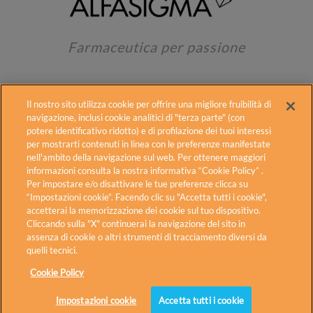
Farmaceutica per passione
Il nostro sito utilizza cookie per offrire una migliore fruibilità di
navigazione, inclusi cookie analitici di "terza parte" (con
potere identificativo ridotto) e di profilazione dei tuoi interessi
per mostrarti contenuti in linea con le preferenze manifestate
Alfasigma
Contatti
Fogli illustrativi
nell'ambito della navigazione sul web. Per ottenere maggiori
informazioni consulta la nostra informativa “Cookie Policy” .
Cookie Policy
Diritti degli interessati
Per impostare e/o disattivare le tue preferenze clicca su
Privacy Policy
Carnidyn in TV
Accessibilità
“Impostazioni cookie”. Facendo clic su "Accetta tutti i cookie",
accetterai la memorizzazione dei cookie sul tuo dispositivo.
Cliccando sulla "X" continuerai la navigazione del sito in
Alfasigma S.p.A. – Sede Legale: Via Ragazzi del ’99 n.5 – 40133
assenza di cookie o altri strumenti di tracciamento diversi da
Bologna – Italia
quelli tecnici.
Codice Fiscale, Partita IVA ed iscrizione al Registro delle Imprese di
Bologna n. 03432221202 – RE.A. di Bologna n. 518521
Cookie Policy
PEC:
alfasigmaspa@legalmail.it
Impostazioni cookie
Accetta tutti i cookie
Scarica i consigli in pdf