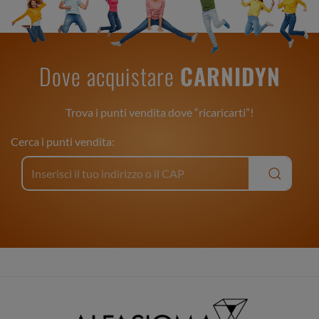
Dove acquistare
CARNIDYN
Trova i punti vendita dove “ricaricarti”!
Cerca i punti vendita: