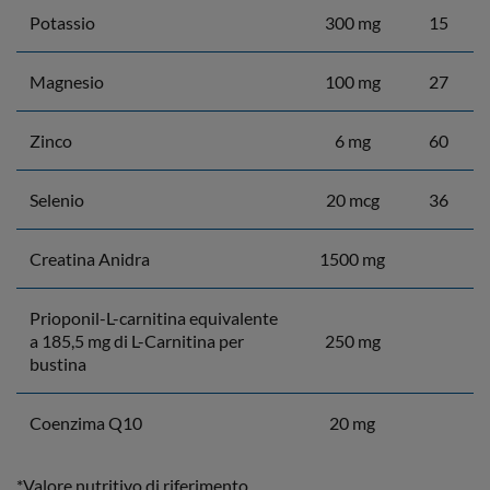
Potassio
300 mg
15
Magnesio
100 mg
27
Zinco
6 mg
60
Selenio
20 mcg
36
Creatina Anidra
1500 mg
Prioponil-L-carnitina equivalente
a 185,5 mg di L-Carnitina per
250 mg
bustina
Coenzima Q10
20 mg
*Valore nutritivo di riferimento