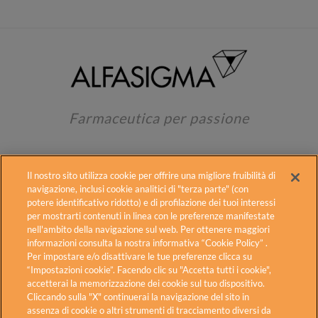
Farmaceutica per passione
Il nostro sito utilizza cookie per offrire una migliore fruibilità di
navigazione, inclusi cookie analitici di "terza parte" (con
potere identificativo ridotto) e di profilazione dei tuoi interessi
per mostrarti contenuti in linea con le preferenze manifestate
Alfasigma
Contatti
Fogli illustrativi
nell'ambito della navigazione sul web. Per ottenere maggiori
informazioni consulta la nostra informativa “Cookie Policy” .
Cookie Policy
Diritti degli interessati
Per impostare e/o disattivare le tue preferenze clicca su
Privacy Policy
Carnidyn in TV
Accessibilità
“Impostazioni cookie”. Facendo clic su "Accetta tutti i cookie",
accetterai la memorizzazione dei cookie sul tuo dispositivo.
Cliccando sulla "X" continuerai la navigazione del sito in
Alfasigma S.p.A. – Sede Legale: Via Ragazzi del ’99 n.5 – 40133
assenza di cookie o altri strumenti di tracciamento diversi da
Bologna – Italia