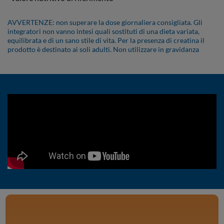
AVVERTENZE: non superare la dose giornaliera consigliata. Gli
integratori non vanno intesi quali sostituti di una dieta variata,
equilibrata e di un sano stile di vita. Per la presenza di creatina il
prodotto è destinato ai soli adulti. Non utilizzare in gravidanza