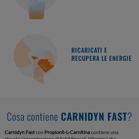
RICARICATI E
RECUPERA LE ENERGIE
Cosa contiene
CARNIDYN FAST
?
Carnidyn Fast
con
Propionil-L-Carnitina
contiene una
elevata concentrazione di Sali Minerali, Vitamine che