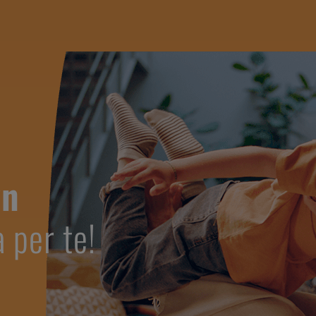
yn
a per te!