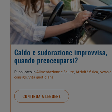
Caldo e sudorazione improvvisa,
quando preoccuparsi?
Pubblicato in
Alimentazione e Salute
,
Attività fisica
,
News e
consigli
,
Vita quotidiana
.
CONTINUA A LEGGERE