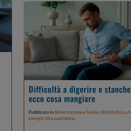
Difficoltà a digerire e stanche
ecco cosa mangiare
Pubblicato in
Alimentazione e Salute
,
Attività fisica
,
N
consigli
,
Vita quotidiana
.