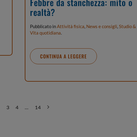
Febbre da stanchezza: mito o
realtà?
Pubblicato in
Attività fisica
,
News e consigli
,
Studio &
Vita quotidiana
.
CONTINUA A LEGGERE
2
3
4
…
14