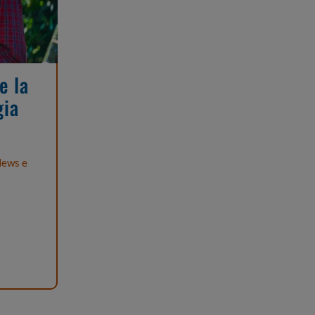
e la
gia
ews e