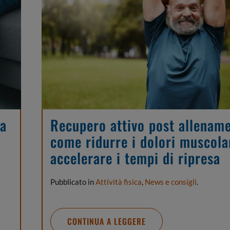
sa
Recupero attivo post allenam
come ridurre i dolori muscola
accelerare i tempi di ripresa
Pubblicato in
Attività fisica
,
News e consigli
.
CONTINUA A LEGGERE