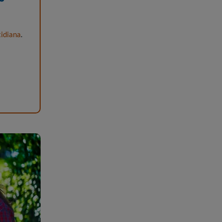
tidiana
.