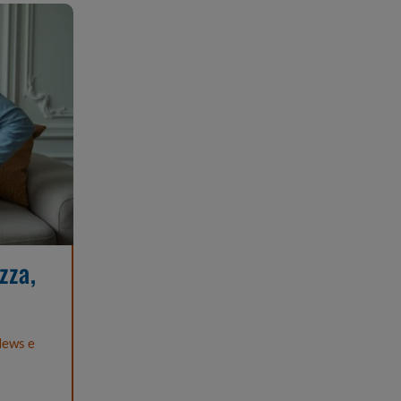
zza,
ews e