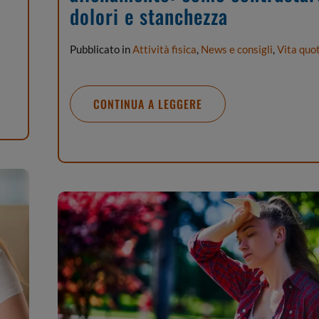
dolori e stanchezza
Pubblicato in
Attività fisica
,
News e consigli
,
Vita quo
CONTINUA A LEGGERE