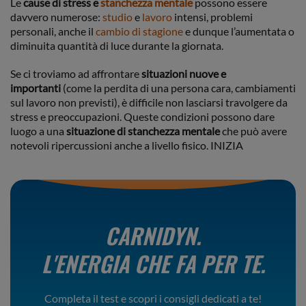
Le
cause di stress e
stanchezza mentale
possono essere
davvero numerose:
studio
e
lavoro
intensi, problemi
personali, anche il
cambio di stagione
e dunque l’aumentata o
diminuita quantità di luce durante la giornata.
Se ci troviamo ad affrontare
situazioni nuove e
importanti
(come la perdita di una persona cara, cambiamenti
sul lavoro non previsti), è difficile non lasciarsi travolgere da
stress e preoccupazioni. Queste condizioni possono dare
luogo a una
situazione di stanchezza mentale
che può avere
notevoli ripercussioni anche a livello fisico. INIZIA
CARNIDYN.
L'ENERGIA CHE FA PER TE.
Completa il test e scopri i consigli dedicati a te!