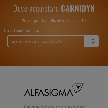
Dove acquistare
CARNIDYN
Trova i punti vendita dove “ricaricarti”!
Cerca i punti vendita:
Farmaceutica per passione