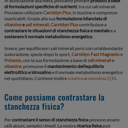
In associazione alla dieta, possiamo provare
prodotti a base
di formulazioni specifiche di nutrienti
, tra cui sali minerali.
Possiamo utilizzare
Carnidyn Plus
, in bustine o compresse
masticabili. Grazie alla sua
formulazione bilanciata di
vitamine
e
sali minerali
,
Carnidyn Plus
contribuisce a
contrastare le situazioni di stanchezza fisica e mentale
e a
sostenere il normale metabolismo energetico
.
Invece, per equilibrare i sali minerali persi con un’abbondante
sudorazione, specie dopo lo sport,
Carnidyn Fast Magnesio e
Potassio
, con la sua formulazione a base di
sali minerali
e
vitamine
, promuove il
mantenimento dell’equilibrio
elettrolitico e idrosalino
e il normale metabolismo energetico
nel quotidiano. Contiene inoltre
creatina
e
coenzima Q10
.
Come possiamo contrastare la
stanchezza fisica?
Per
contrastare il senso di stanchezza fisica
possono essere
utili alcuni, semplici rimedi. La nostra
ricarica fisica
può