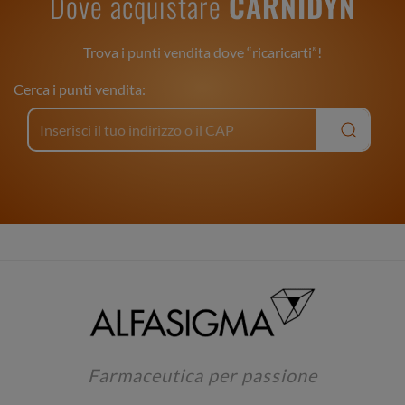
Dove acquistare
CARNIDYN
Trova i punti vendita dove “ricaricarti”!
Cerca i punti vendita:
Farmaceutica per passione