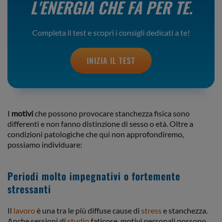
L'ENERGIA CHE FA PER TE.
Completa il test e scopri i consigli dedicati a te!
INIZIA IL TEST
I
motivi
che possono provocare stanchezza fisica sono
differenti e non fanno distinzione di sesso o età. Oltre a
condizioni patologiche che qui non approfondiremo,
possiamo individuare:
Periodi molto impegnativi o fortemente
stressanti
Il
lavoro
è una tra le più diffuse cause di
stress
e stanchezza.
Anche sessioni di
studio
faticose, motivi personali possono