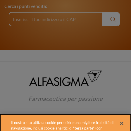
Cerca i punti vendita:
Farmaceutica per passione
Il nostro sito utilizza cookie per offrire una migliore fruibilità di
navigazione, inclusi cookie analitici di "terza parte" (con