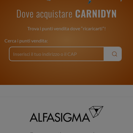
Dove acquistare
CARNIDYN
Trova i punti vendita dove “ricaricarti”!
Cerca i punti vendita: