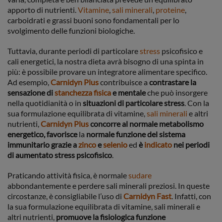
apporto di nutrienti.
Vitamine
,
sali minerali
,
proteine
,
carboidrati e grassi buoni sono fondamentali per lo
svolgimento delle funzioni biologiche.
Tuttavia, durante periodi di particolare
stress
psicofisico e
cali energetici, la nostra dieta avrà bisogno di una spinta in
più: è possibile provare un integratore alimentare specifico.
Ad esempio,
Carnidyn Plus
contribuisce a
contrastare la
sensazione di
stanchezza fisica
e mentale
che può insorgere
nella quotidianità o in
situazioni di particolare stress
. Con la
sua formulazione equilibrata di vitamine,
sali
minerali
e altri
nutrienti,
Carnidyn Plus
concorre al normale metabolismo
energetico, favorisce
la
normale funzione del sistema
immunitario grazie a
zinco
e
selenio
ed
è
indicato
nei periodi
di aumentato stress psicofisico
.
Praticando attività fisica, è normale
sudare
abbondantemente e perdere sali minerali preziosi. In queste
circostanze, è consigliabile l’uso di
Carnidyn Fast
. Infatti, con
la sua formulazione equilibrata di vitamine, sali minerali e
altri nutrienti,
promuove la fisiologica funzione