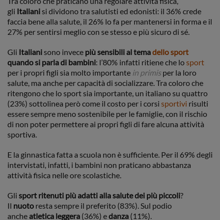
Tra coloro che praticano una regolare attività fisica,
gli
Italiani
si dividono tra salutisti ed edonisti: il 36% crede
faccia bene alla salute, il 26% lo fa per mantenersi in forma e il
27% per sentirsi meglio con se stesso e più sicuro di sé.
Gli
Italiani
sono invece
più sensibili al tema
dello sport
quando si parla di bambini
: l’80% infatti ritiene che lo
sport
per i propri figli sia molto importante
in primis
per la loro
salute, ma anche per capacità di socializzare. Tra coloro che
ritengono che lo sport sia importante, un italiano su quattro
(23%) sottolinea però come il costo per i corsi
sportivi
risulti
essere sempre meno sostenibile per le famiglie, con il rischio
di non poter permettere ai propri figli di fare alcuna attività
sportiva.
E la ginnastica fatta a scuola non è sufficiente. Per il 69% degli
intervistati, infatti, i bambini non praticano abbastanza
attività fisica nelle ore scolastiche.
Gli
sport ritenuti più adatti alla salute dei più piccoli
?
Il
nuoto
resta sempre il preferito (83%). Sul podio
anche
atletica leggera
(36%) e
danza
(11%).