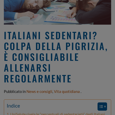
ITALIANI SEDENTARI?
COLPA DELLA PIGRIZIA,
È CONSIGLIABILE
ALLENARSI
REGOLARMENTE
Pubblicato in
News e consigli
,
Vita quotidiana
.
Indice
UniSalute rivela le “percentuali di sedentarietà” degli Italiani