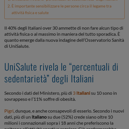
È importante sensibilizzare le persone circa il legame tra
attività fisica e salute
Il 40% degli Italiani over 30 ammette di non fare alcun tipo di
attività fisica o al massimo in maniera del tutto sporadica. È
quanto emerge dalla nuova indagine dell’Osservatorio Sanità
di UniSalute.
UniSalute rivela le “percentuali di
sedentarietà” degli Italiani
Secondo i dati del Ministero, più di
3
Italiani
su 10 sono in
sovrappeso e l’11% soffre di obesità.
Pigri
, dunque, e anche consapevoli di esserlo. Secondo i nuovi
dati, più di un
italiano
su due (52%) crede siano oltre 10
milioni i connazionali sopra i 18 anni che preferiscono la
poltrona all’attività sportiva regolare. Ciò confermerebbe