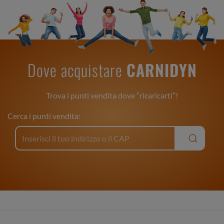
Dove acquistare
CARNIDYN
Trova i punti vendita dove “ricaricarti”!
Cerca i punti vendita: