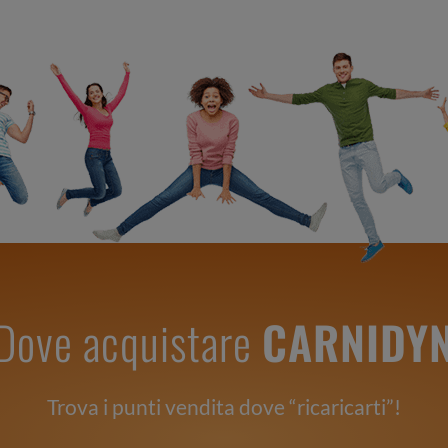
Dove acquistare
CARNIDY
Trova i punti vendita dove “ricaricarti”!