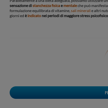
Parallelamente a una dieta adeguata, possiamo utilizzare un
sensazione di
stanchezza fisica
e
mentale
che può manifestar
formulazione equilibrata di vitamine,
sali minerali
e altri nut
giorni ed
è
indicato
nei periodi di maggiore stress psicofisico
P