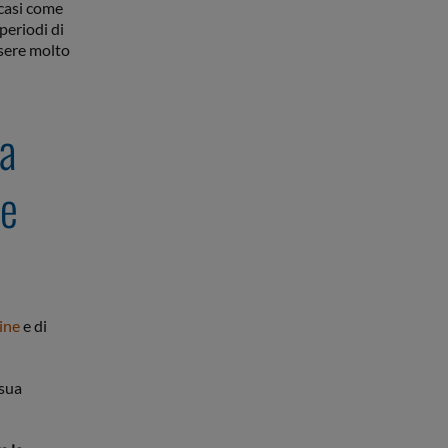
 casi come
periodi di
sere molto
la
le
ine
e di
 sua