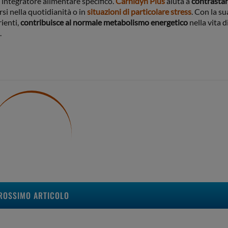
 integratore alimentare specifico.
Carnidyn Plus
aiuta a
contrastar
si nella quotidianità o in
situazioni di particolare stress
. Con la su
rienti,
contribuisce al normale metabolismo energetico
nella vita di
.
ROSSIMO ARTICOLO