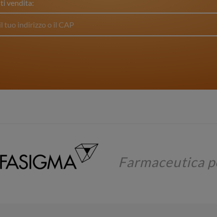
ti vendita:
Farmaceutica p