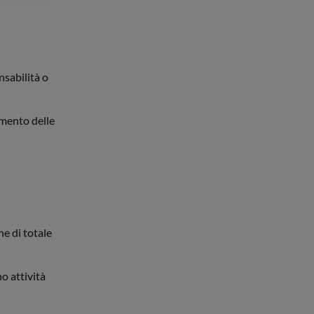
nsabilità o
mento delle
he di totale
o attività