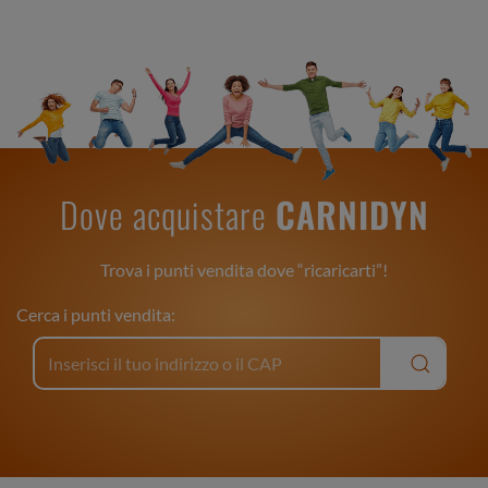
Dove acquistare
CARNIDYN
Trova i punti vendita dove “ricaricarti”!
Cerca i punti vendita: