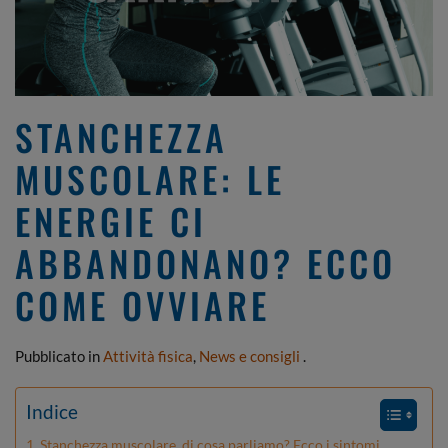
STANCHEZZA
MUSCOLARE: LE
ENERGIE CI
ABBANDONANO? ECCO
COME OVVIARE
Pubblicato in
Attività fisica
,
News e consigli
.
Indice
Stanchezza muscolare, di cosa parliamo? Ecco i sintomi