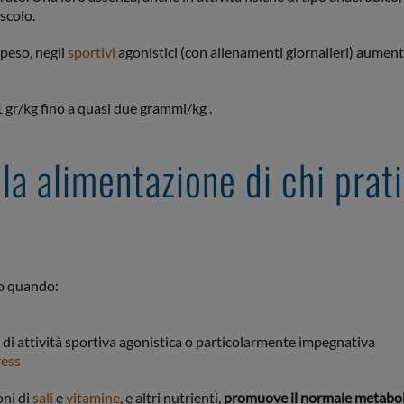
scolo.
 peso, negli
sportivi
agonistici (con allenamenti giornalieri) aumenta
1 gr/kg fino a quasi due grammi/kg .
lla alimentazione di chi prat
io quando:
 di attività sportiva agonistica o particolarmente impegnativa
ress
oni di
sali
e
vitamine
, e altri nutrienti,
promuove il normale metabo