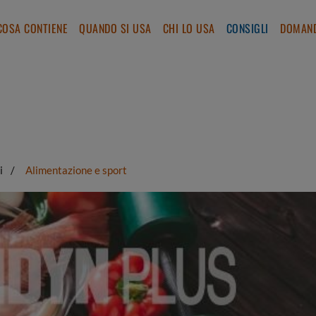
COSA CONTIENE
QUANDO SI USA
CHI LO USA
CONSIGLI
DOMAND
i
Alimentazione e sport