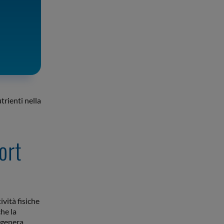
trienti nella
ort
ività fisiche
he la
, genera