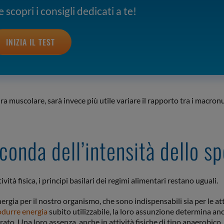
 scopri i consigli dedicati a te!
INIZIA IL TEST
a muscolare, sarà invece più utile variare il rapporto tra i macronu
conda dell’intensità dello sp
vità fisica, i principi basilari dei regimi alimentari restano uguali.
nergia per il nostro organismo, che sono indispensabili sia per le att
odurre energia
subito utilizzabile, la loro assunzione determina anc
drato. Una loro assenza, anche in attività fisiche di tipo anaerobico