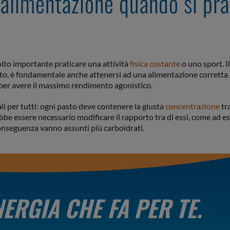
 alimentazione quando si pra
lto importante praticare una attività
fisica costante
o uno sport. I
anto, è fondamentale anche attenersi ad una alimentazione corretta
ia per avere il massimo rendimento agonistico.
li per tutti: ogni pasto deve contenere la giusta
concentrazione
tra
ebbe essere necessario modificare il rapporto tra di essi, come ad e
onseguenza vanno assunti più carboidrati.
NERGIA CHE FA PER TE.