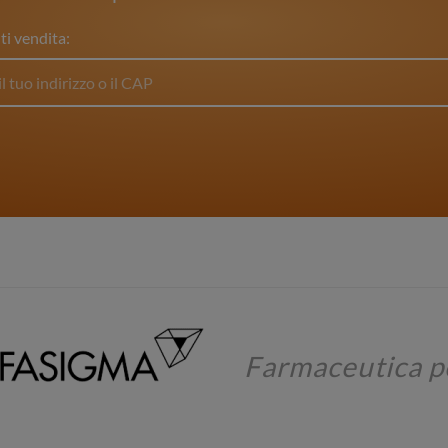
ti vendita:
Farmaceutica p