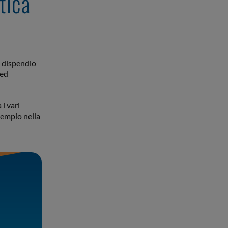
tica
l dispendio
 ed
 i vari
sempio nella