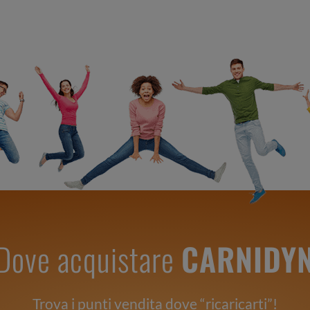
Dove acquistare
CARNIDY
Trova i punti vendita dove “ricaricarti”!