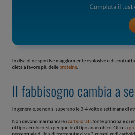
Completa il test e
In discipline sportive maggiormente esplosive o di contrattur
dieta a favore più delle
proteine
.
Il fabbisogno cambia a se
In generale, se non si superano le 3-4 volte a settimana di atti
Non devono mai mancare i
carboidrati
, fonte principale di e
di tipo aerobico, sia per quelle di tipo anaerobico. Oltre a
pr
percentuale di liquidi trattenuta: circa 3 gr ogni gr di carboi