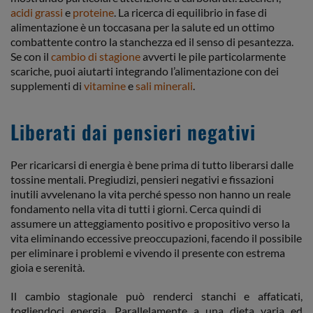
acidi grassi
e
proteine
. La ricerca di equilibrio in fase di
alimentazione è un toccasana per la salute ed un ottimo
combattente contro la stanchezza ed il senso di pesantezza.
Se con il
cambio di stagione
avverti le pile particolarmente
scariche, puoi aiutarti integrando l’alimentazione con dei
supplementi di
vitamine
e
sali minerali
.
Liberati dai pensieri negativi
Per ricaricarsi di energia è bene prima di tutto liberarsi dalle
tossine mentali. Pregiudizi, pensieri negativi e fissazioni
inutili avvelenano la vita perché spesso non hanno un reale
fondamento nella vita di tutti i giorni. Cerca quindi di
assumere un atteggiamento positivo e propositivo verso la
vita eliminando eccessive preoccupazioni, facendo il possibile
per eliminare i problemi e vivendo il presente con estrema
gioia e serenità.
Il cambio stagionale può renderci stanchi e affaticati,
togliendoci energia. Parallelamente a una dieta varia ed