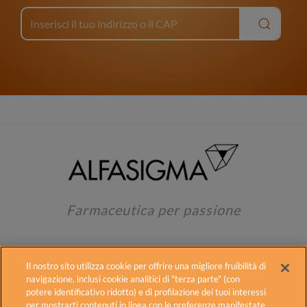
Farmaceutica per passione
Il nostro sito utilizza cookie per offrire una migliore fruibilità di
navigazione, inclusi cookie analitici di "terza parte" (con
potere identificativo ridotto) e di profilazione dei tuoi interessi
per mostrarti contenuti in linea con le preferenze manifestate