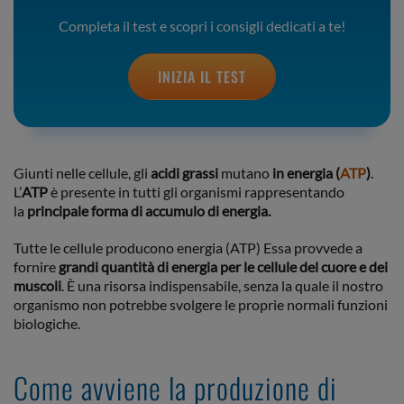
Completa il test e scopri i consigli dedicati a te!
INIZIA IL TEST
Giunti nelle cellule, gli
acidi grassi
mutano
in energia (
ATP
)
.
L’
ATP
è presente in tutti gli organismi rappresentando
la
principale forma di accumulo di energia.
Tutte le cellule producono energia (ATP) Essa provvede a
fornire
grandi quantità di energia per le cellule del cuore e dei
muscoli
. È una risorsa indispensabile, senza la quale il nostro
organismo non potrebbe svolgere le proprie normali funzioni
biologiche.
Come avviene la produzione di