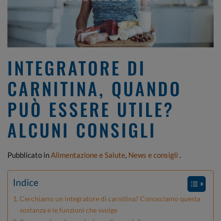
INTEGRATORE DI
CARNITINA, QUANDO
PUÒ ESSERE UTILE?
ALCUNI CONSIGLI
Pubblicato in
Alimentazione e Salute
,
News e consigli
.
Indice
Cerchiamo un integratore di carnitina? Conosciamo questa
sostanza e le funzioni che svolge