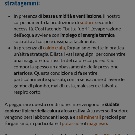
stratagemmi
:
In presenza di
bassa umidità e ventilazione
, il nostro
corpo aumenta la produzione di
sudore
secondo
necessità. Così facendo, “butta fuori”. L’evaporazione
dell’acqua avviene con
impiego di energia termica
sottratta al corpo e dissipata facilmente.
In presenza di
caldo e afa
, l’organismo mette in pratica
un’altra strategia. Dilata i vasi sanguigni per consentire
una maggiore fuoriuscita del calore corporeo. Ciò
comporta spesso un abbassamento della pressione
arteriosa. Questa condizione ci fa sentire
particolarmente spossati, con la sensazione di avere le
gambe di piombo, mal di testa, malessere e talvolta
respiro corto.
A peggiorare questa condizione, intervengono le
sudate
copiose tipiche della calura afosa estiva
. Attraverso il sudore,
vengono persi abbondanti acqua e
sali minerali
preziosi per
l’organismo, in particolare il
potassio
e il
magnesio
.