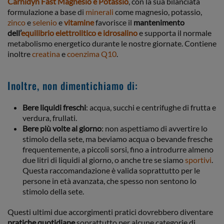
Carnidyn Fast Magnesio e Potassio
, con la sua bilanciata
formulazione a base di
minerali
come magnesio, potassio,
zinco
e
selenio
e
vitamine
favorisce il
mantenimento
dell’
equilibrio elettrolitico e idrosalino
e supporta il normale
metabolismo energetico durante le nostre giornate. Contiene
inoltre
creatina
e
coenzima Q10
.
Inoltre, non dimentichiamo di:
Bere liquidi freschi
: acqua, succhi e centrifughe di frutta e
verdura, frullati.
Bere più volte al giorno
: non aspettiamo di avvertire lo
stimolo della sete, ma beviamo acqua o bevande fresche
frequentemente, a piccoli sorsi, fino a introdurre almeno
due litri di liquidi al giorno, o anche tre se siamo
sportivi
.
Questa raccomandazione è valida soprattutto per le
persone in età avanzata, che spesso non sentono lo
stimolo della sete.
Questi ultimi due accorgimenti pratici dovrebbero diventare
pratiche quotidiane
soprattutto per alcune categorie di