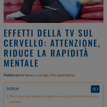
EFFETTI DELLA TV SUL
CERVELLO: ATTENZIONE,
RIDUCE LA RAPIDITÀ
MENTALE
Pubblicato in
News e consigli
,
Vita quotidiana
.
Indice
Rischi per le prestazioni cognitive: ecco gli effetti della tv sul
cervello