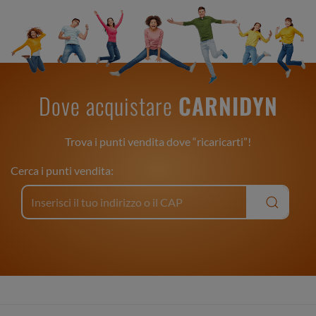
Dove acquistare
CARNIDYN
Trova i punti vendita dove “ricaricarti”!
Cerca i punti vendita: