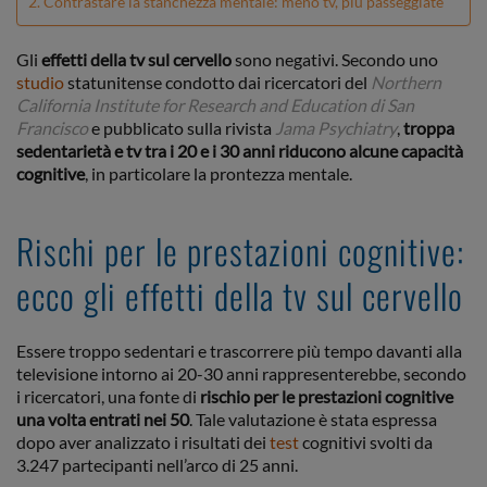
Contrastare la stanchezza mentale: meno tv, più passeggiate
Gli
effetti della tv sul cervello
sono negativi. Secondo uno
studio
statunitense condotto dai ricercatori del
Northern
California Institute for Research and Education di San
Francisco
e pubblicato sulla rivista
Jama Psychiatry
,
troppa
sedentarietà e tv tra i 20 e i 30 anni riducono alcune capacità
cognitive
, in particolare la prontezza mentale.
Rischi per le prestazioni cognitive:
ecco gli effetti della tv sul cervello
Essere troppo sedentari e trascorrere più tempo davanti alla
televisione intorno ai 20-30 anni rappresenterebbe, secondo
i ricercatori, una fonte di
rischio per le prestazioni cognitive
una volta entrati nei 50
. Tale valutazione è stata espressa
dopo aver analizzato i risultati dei
test
cognitivi svolti da
3.247 partecipanti nell’arco di 25 anni.