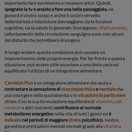
importante fare movimento e rimanere attivi. Quindi,
spegnete la tv e andate a fare una bella passeggiata
, ne
gioverà il vostro corpo e anche il vostro cervello.
Sedentarietà e televisione danneggiano sia le funzioni
cognitive, sia la salute in generale. Sovrappeso,
affaticamento
,
rallentamento della circolazione sanguigna sono solo alcuni
dei disturbi che potrebbero insorgere.
A lungo andare, questa condizione può causare un
impoverimento delle proprie energie. Per far fronte a questa
situazione, può essere utile associare a una dieta varia ed
equilibrata l’utilizzo di un integratore alimentare.
Carnidyn Plus
è un integratore alimentare che aiuta a
contrastare la sensazione di
stanchezza fisica
e
mentale
che
può insorgere nella quotidianità o in
situazioni di particolare
stress
. Con la sua formulazione equilibrata di
vitamine
,
sali
minerali
e altri nutrienti,
contribuisce al normale
metabolismo energetico
nella vita di tutti i giorni ed
è
indicato
nei periodi di maggiore
stress
psicofisico
. Inoltre,
garantisce prestazioni mentali normali grazie alla
vitamina