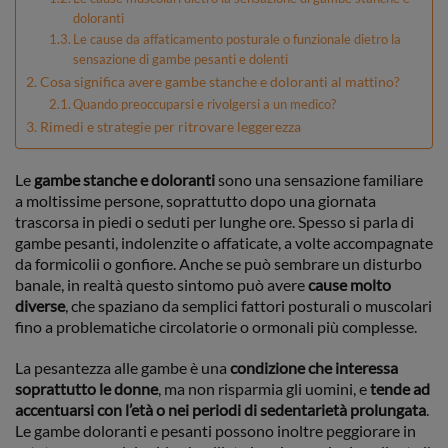
doloranti
Le cause da affaticamento posturale o funzionale dietro la
sensazione di gambe pesanti e dolenti
Cosa significa avere gambe stanche e doloranti al mattino?
Quando preoccuparsi e rivolgersi a un medico?
Rimedi e strategie per ritrovare leggerezza
Le
gambe stanche e doloranti
sono una sensazione familiare
a moltissime persone, soprattutto dopo una giornata
trascorsa in piedi o seduti per lunghe ore. Spesso si parla di
gambe pesanti, indolenzite o affaticate, a volte accompagnate
da formicolii o gonfiore. Anche se può sembrare un disturbo
banale, in realtà questo sintomo può avere
cause molto
diverse
, che spaziano da semplici fattori posturali o muscolari
fino a problematiche circolatorie o ormonali più complesse.
La pesantezza alle gambe è una
condizione che interessa
soprattutto le donne
, ma non risparmia gli uomini, e
tende ad
accentuarsi con l’età o nei periodi di sedentarietà prolungata
.
Le gambe doloranti e pesanti possono inoltre peggiorare in