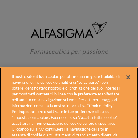
Farmaceutica per passione
Il nostro sito utilizza cookie per offrire una migliore fruibilità di
navigazione, inclusi cookie analitici di "terza parte" (con
potere identificativo ridotto) e di profilazione dei tuoi interessi
per mostrarti contenuti in linea con le preferenze manifestate
Alfasigma
Contatti
Fogli illustrativi
nell'ambito della navigazione sul web. Per ottenere maggiori
informazioni consulta la nostra informativa “Cookie Policy” .
Cookie Policy
Diritti degli interessati
Per impostare e/o disattivare le tue preferenze clicca su
Privacy Policy
Carnidyn in TV
Accessibilità
“Impostazioni cookie”. Facendo clic su "Accetta tutti i cookie",
accetterai la memorizzazione dei cookie sul tuo dispositivo.
Cliccando sulla "X" continuerai la navigazione del sito in
Alfasigma S.p.A. – Sede Legale: Via Ragazzi del ’99 n.5 – 40133
assenza di cookie o altri strumenti di tracciamento diversi da
Bologna – Italia