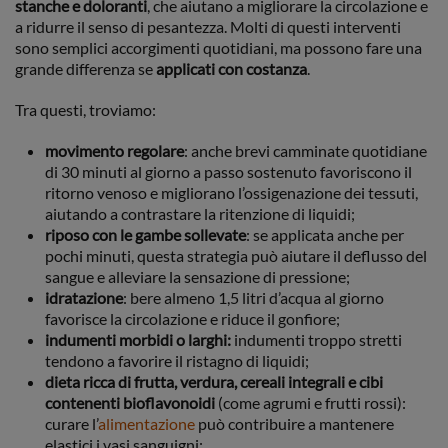
stanche e doloranti
, che aiutano a migliorare la circolazione e
a ridurre il senso di pesantezza. Molti di questi interventi
sono semplici accorgimenti quotidiani, ma possono fare una
grande differenza se
applicati con costanza
.
Tra questi, troviamo:
movimento regolare
: anche brevi camminate quotidiane
di 30 minuti al giorno a passo sostenuto favoriscono il
ritorno venoso e migliorano l’ossigenazione dei tessuti,
aiutando a contrastare la ritenzione di liquidi;
riposo con le gambe sollevate
: se applicata anche per
pochi minuti, questa strategia può aiutare il deflusso del
sangue e alleviare la sensazione di pressione;
idratazione
: bere almeno 1,5 litri d’acqua al giorno
favorisce la circolazione e riduce il gonfiore;
indumenti morbidi o larghi:
indumenti troppo stretti
tendono a favorire il ristagno di liquidi;
dieta ricca di frutta, verdura, cereali integrali e cibi
contenenti bioflavonoidi
(come agrumi e frutti rossi):
curare l’
alimentazione
può contribuire a mantenere
elastici i vasi sanguigni;