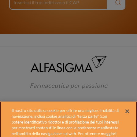
Farmaceutica per passione
Il nostro sito utilizza cookie per offrire una migliore fruibilità di
navigazione, inclusi cookie analitici di "terza parte" (con
potere identificativo ridotto) e di profilazione dei tuoi interessi
per mostrarti contenuti in linea con le preferenze manifestate
Alfasigma
Contatti
Fogli illustrativi
nell'ambito della navigazione sul web. Per ottenere maggiori