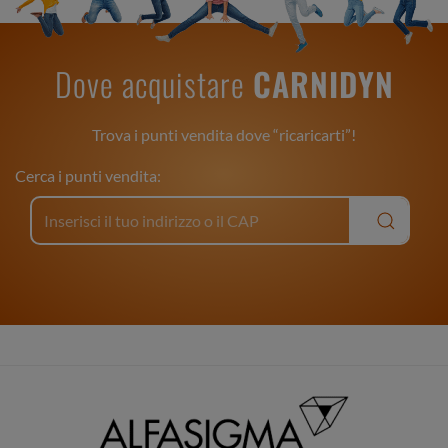
Dove acquistare
CARNIDYN
Trova i punti vendita dove “ricaricarti”!
Cerca i punti vendita: