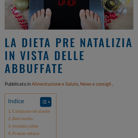
LA DIETA PRE NATALIZIA
IN VISTA DELLE
ABBUFFATE
Pubblicato in
Alimentazione e Salute
,
News e consigli
.
Indice
Colazione idratante
Bevi molto
Insalata calda
Pranzo veloce