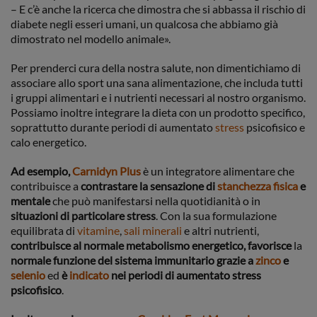
– E c’è anche la ricerca che dimostra che si abbassa il rischio di
diabete negli esseri umani, un qualcosa che abbiamo già
dimostrato nel modello animale».
Per prenderci cura della nostra salute, non dimentichiamo di
associare allo sport una sana alimentazione, che includa tutti
i gruppi alimentari e i nutrienti necessari al nostro organismo.
Possiamo inoltre integrare la dieta con un prodotto specifico,
soprattutto durante periodi di aumentato
stress
psicofisico e
calo energetico.
Ad esempio,
Carnidyn Plus
è un integratore alimentare che
contribuisce a
contrastare la sensazione di
stanchezza fisica
e
mentale
che può manifestarsi nella quotidianità o in
situazioni di particolare stress
. Con la sua formulazione
equilibrata di
vitamine
,
sali minerali
e altri nutrienti,
contribuisce al normale metabolismo energetico, favorisce
la
normale funzione del sistema immunitario grazie a
zinco
e
selenio
ed
è
indicato
nei periodi di aumentato stress
psicofisico
.