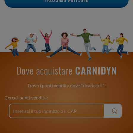
PROSSIMO ARTICOLO
Dove acquistare
CARNIDYN
Trova i punti vendita dove “ricaricarti”!
Cerca i punti vendita: