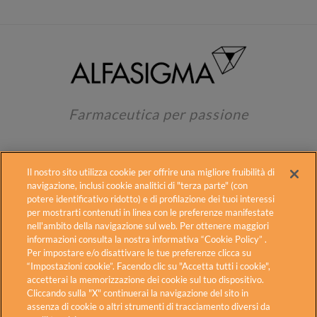
Farmaceutica per passione
Il nostro sito utilizza cookie per offrire una migliore fruibilità di
navigazione, inclusi cookie analitici di "terza parte" (con
potere identificativo ridotto) e di profilazione dei tuoi interessi
per mostrarti contenuti in linea con le preferenze manifestate
Alfasigma
Contatti
Fogli illustrativi
nell'ambito della navigazione sul web. Per ottenere maggiori
informazioni consulta la nostra informativa “Cookie Policy” .
Cookie Policy
Diritti degli interessati
Per impostare e/o disattivare le tue preferenze clicca su
Privacy Policy
Carnidyn in TV
Accessibilità
“Impostazioni cookie”. Facendo clic su "Accetta tutti i cookie",
accetterai la memorizzazione dei cookie sul tuo dispositivo.
Cliccando sulla "X" continuerai la navigazione del sito in
Alfasigma S.p.A. – Sede Legale: Via Ragazzi del ’99 n.5 – 40133
assenza di cookie o altri strumenti di tracciamento diversi da
Bologna – Italia