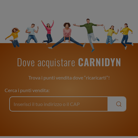
Dove acquistare
CARNIDYN
Trova i punti vendita dove “ricaricarti”!
Cerca i punti vendita: